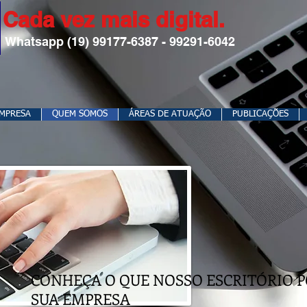
Cada vez mais digital.
Whatsapp (19) 99177-6387 - 99291-6042
EMPRESA
QUEM SOMOS
ÁREAS DE ATUAÇÃO
PUBLICAÇÕES
​CONHEÇA O QUE NOSSO ESCRITÓRIO P
SUA EMPRESA