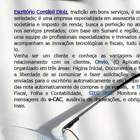
Escritório Contábil Diniz
, tradição em bons serviços, é 
seriedade; é uma empresa especializada em assessoria cont
societária e imposto de renda; busca a perfeição no a
nos serviços prestados; com base em Sumaré e região
uma equipe de profissionais especializados e treinados
acompanham as inovações tecnológicas e fiscais, tudo 
lo.
Venha ser um cliente e conheça as vantagens d
relacionamento com os clientes,
Onvio
, (O Aplicat
organizado em três áreas: Página Inicial, Documentos e S
a liberdade de se comunicar e fazer solicitações de 
enviadas para o escritório automaticamente e em tempo
das nota automaticamente de compras e de vendas, e
T
Fiscal, Folha e Contabilidade,
SIEG IRIS
. Monitora 
mensagens do
e-CAC
, ausência de declarações, e obri
mais.
Siga-nos