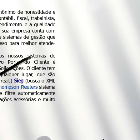
sinônimo de honestidade e
ábil, fiscal, trabalhista,
tendimento e a qualidade
, sua empresa conta com
 e sistemas de gestão que
isso para melhor atende-
os nossos sistemas de
ivo Portal do Cliente é
olicitações. O cliente tem
qualquer lugar, que são
 real.)
Sieg
(busca o XML
hompson Reuters
sistema
e filtre automaticamente
gações acessórias e muito